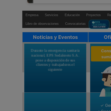
Empresa
Servicios
Educación
Proyectos
Re
Libro de observaciones
Convocatorias
Noticias y Eventos
Ofi
Durante la emergencia sanitaria
Cons
nacional, EPS Sedaloreto S.A.
sumi
pone a disposición de sus
clientes y trabajadores el
siguiente
CORREO ELECTRÓNICO
PARA TRÁMITES
DOCUMENTARIOS.
mesadepartes
@
sedaloreto.com.pe
✓ Ges